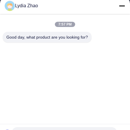
Lydia Zhao
jesingd@vip.sina.com
E-mail
7:57 PM
Good day, what product are you looking for?
0086-10-62574092
Phone
Beijing Oriens Technology Co., Ltd.