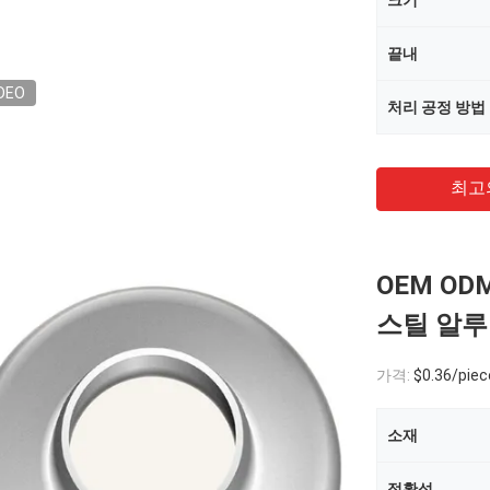
크기
끝내
DEO
처리 공정 방법
최고
OEM O
스틸 알루
가격:
$0.36/pieces
소재
정확성