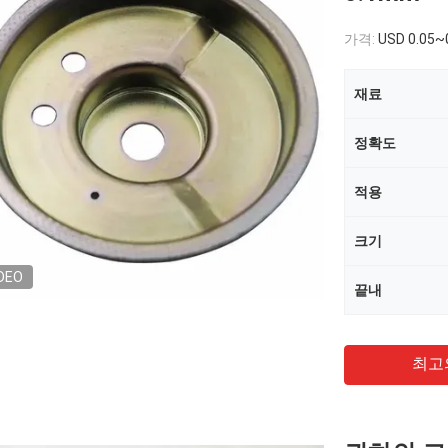
가격:
USD 0.05~
재료
정확도
적용
크기
DEO
끝내
최고