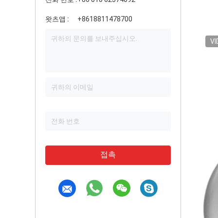
왓츠앱 :
+8618811478700
VI
접촉