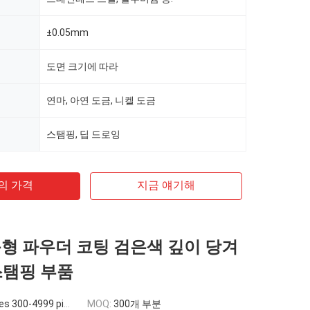
±0.05mm
도면 크기에 따라
연마, 아연 도금, 니켈 도금
스탬핑, 딥 드로잉
의 가격
지금 얘기해
문형 파우더 코팅 검은색 깊이 당겨
스탬핑 부품
 300-4999 pieces
MOQ:
300개 부분