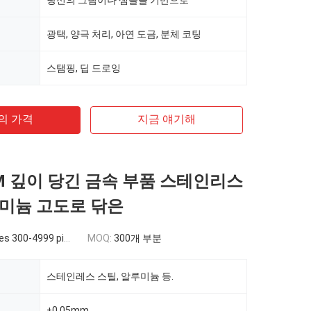
당신의 그림이나 샘플을 기반으로
광택, 양극 처리, 아연 도금, 분체 코팅
스탬핑, 딥 드로잉
의 가격
지금 얘기해
DM 깊이 당긴 금속 부품 스테인리스
미늄 고도로 닦은
 300-4999 pieces
MOQ:
300개 부분
스테인레스 스틸, 알루미늄 등.
±0.05mm