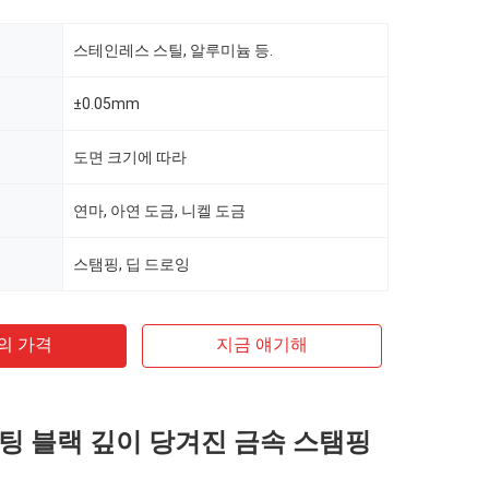
스테인레스 스틸, 알루미늄 등.
±0.05mm
도면 크기에 따라
연마, 아연 도금, 니켈 도금
스탬핑, 딥 드로잉
의 가격
지금 얘기해
팅 블랙 깊이 당겨진 금속 스탬핑