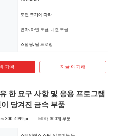
도면 크기에 따라
연마, 아연 도금, 니켈 도금
스탬핑, 딥 드로잉
의 가격
지금 얘기해
유 한 요구 사항 및 응용 프로그램
깊이 당겨진 금속 부품
 300-4999 pieces
MOQ:
300개 부분
스테인레스 스틸, 알루미늄 등.