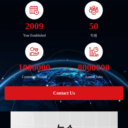
2009
50
Year Established
직원
1000000
8000000
Customers Served
Annual Sales
Contact Us