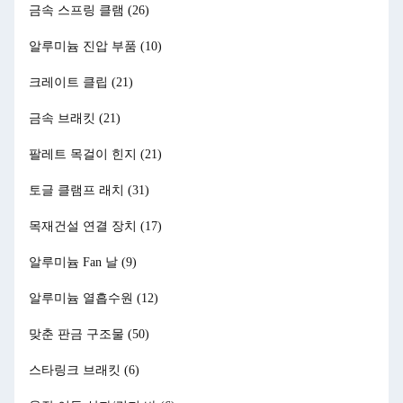
금속 스프링 클램
(26)
알루미늄 진압 부품
(10)
크레이트 클립
(21)
금속 브래킷
(21)
팔레트 목걸이 힌지
(21)
토글 클램프 래치
(31)
목재건설 연결 장치
(17)
알루미늄 Fan 날
(9)
알루미늄 열흡수원
(12)
맞춘 판금 구조물
(50)
스타링크 브래킷
(6)