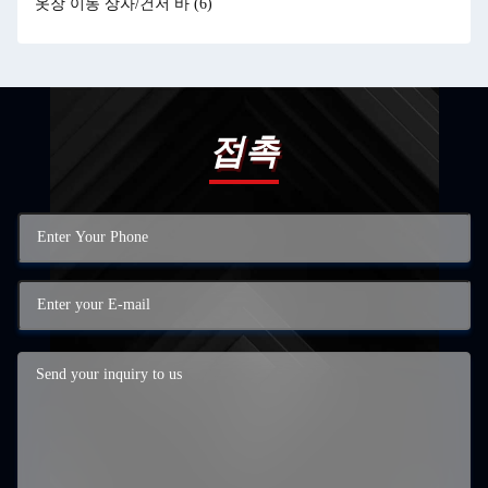
옷장 이동 상자/건저 바
(6)
접촉