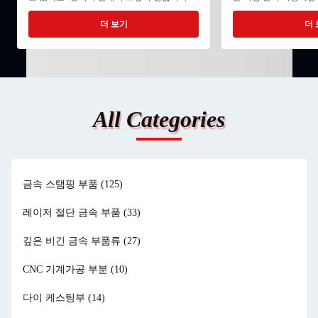
CNC 가공은 여러 가지가 추가되기 때문에 비
인쇄, 레이저 마킹, 스
용이 많이 듭니다. 첫째, 기계 자체가 엄청나게
용 분야가 있습니다. 
더 보기
더 
비쌉니다. 기본 3축 머시닝 센터의 가격은 최
린을 통해 판금 부품 
소 2만~3만 달러입니다. 좋은 4축 또는 5축 기
그래픽을 형성합니다. 
계는 쉽게 수십만 개에 달할 수 있습니다. 그
은 강력한 색상 성능(
비용은 가게에서 부담해야 하니까 모든 부분
있음)과 폭넓은 소재 
에 분산이 되거든요. 또한 기계에는 유지 관리,
매우 비용 효율적이라는
수리, 교정이 필요하며 이 모든 작업에는 ...
이나 장비 명판과 같이
All Categories
처...
금속 스탬핑 부품
(125)
레이저 절단 금속 부품
(33)
깊은 비긴 금속 부품류
(27)
CNC 기계가공 부분
(10)
다이 케스팅부
(14)