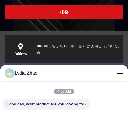
제출
Rm. 1010, 빌딩 D, 타이후아 롱치 광장, 차핑 구, 베이징,
중국
Address
Lydia Zhao
jesingd@vip.sina.com
E-mail
4:08 AM
Good day, what product are you looking for?
0086-10-62574092
Phone