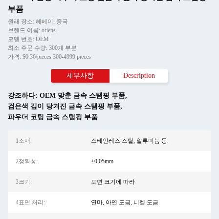
부품
원래 장소: 헤베이, 중국
브랜드 이름: oriens
모델 번호: OEM
최소 주문 수량: 300개 부분
가격: $0.36/pieces 300-4999 pieces
세부사항
Description
강조하다:
OEM 맞춘 금속 스탬핑 부품
,
검은색 깊이 당겨진 금속 스탬핑 부품
,
파우더 코팅 금속 스탬핑 부품
1소재:
스테인레스 스틸, 알루미늄 등.
2정확성:
±0.05mm
3크기:
도면 크기에 따라
4표면 처리:
연마, 아연 도금, 니켈 도금