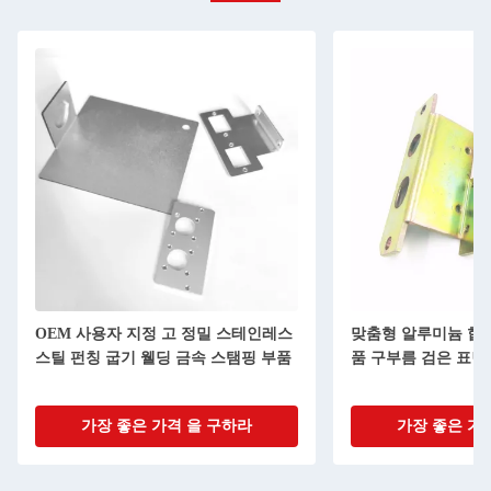
레스
맞춤형 알루미늄 합금 금속 스탬핑 부
스테인레스 스
부품
품 구부름 검은 표면 처리 금속 제조
부품 주문 Brass
조
가장 좋은 가격 을 구하라
가장 