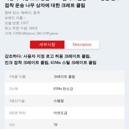
접착 운송 나무 상자에 대한 크레트 클립
원래 장소: 헤베이, 중국
브랜드 이름: /
모델 번호: C057
최소 주문 수량: 240개
가격: CN¥4.68/pieces 240-1199 pieces
세부사항
Description
강조하다:
사용자 지정 로고 허용 크레이트 클립
,
진크 접착 크레이트 클립
,
65Mn 스틸 크레이트 클립
1제품 이름:
크레이트 클립
2소재:
65Mn 탄소강
3생산기술:
스탬핑
4표면 처리:
아연도금
5각:
79'