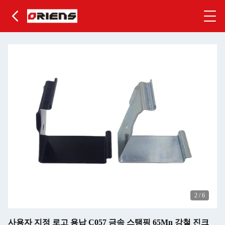
2
/
6
사용자 지정 로고 용납 C057 금속 스탬핑 65Mn 강철 진크