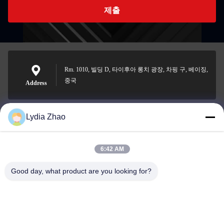
제출
Rm. 1010, 빌딩 D, 타이후아 롱치 광장, 차핑 구, 베이징,
중국
Address
Lydia Zhao
jesingd@vip.sina.com
E-mail
6:42 AM
Good day, what product are you looking for?
0086-10-62574092
Phone