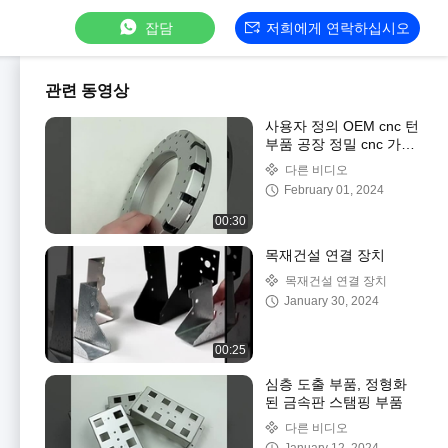
잡담
저희에게 연락하십시오
관련 동영상
사용자 정의 OEM cnc 턴
부품 공장 정밀 cnc 가공
cnc 턴 부품
다른 비디오
February 01, 2024
00:30
목재건설 연결 장치
목재건설 연결 장치
January 30, 2024
00:25
심층 도출 부품, 정형화
된 금속판 스탬핑 부품
다른 비디오