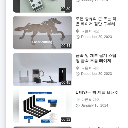
January 12, 2024
00:30
모든 종류의 큰 또는 작
은 레이저 절단 구부러기
스테인리스 스틸 알루미
다른 비디오
늄 레이저 절단 판
December 20, 2023
00:44
금속 잎 제조 굽기 스탬
핑 금속 부품 레이저 절
단 굽기 잎 금속 스탬핑
다른 비디오
부품
December 20, 2023
00:45
L 떠있는 벽 셰프 브래킷
다른 비디오
January 10, 2024
00:12