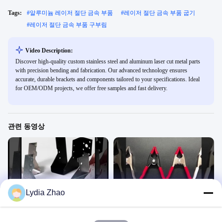
Tags:
#
알루미늄 레이저 절단 금속 부품
#
레이저 절단 금속 부품 굽기
#
레이저 절단 금속 부품 구부림
Video Description:
Discover high-quality custom stainless steel and aluminum laser cut metal parts
with precision bending and fabrication. Our advanced technology ensures
accurate, durable brackets and components tailored to your specifications. Ideal
for OEM/ODM projects, we offer free samples and fast delivery.
관련 동영상
00:25
00:16
Lydia Zhao
목재건설 연결 장치
금속 스프링 클램
목재건설 연결 장치
금속 스프링 클램
January 30, 2024
February 01, 2024