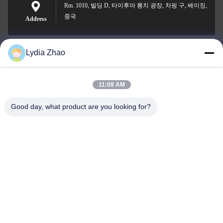
Rm. 1010, 빌딩 D, 타이후아 롱치 광장, 차핑 구, 베이징,
중국
Address
Lydia Zhao
jesingd@vip.sina.com
E-mail
11:08 AM
Good day, what product are you looking for?
0086-10-62574092
Phone
Beijing Oriens Technology Co., Ltd.