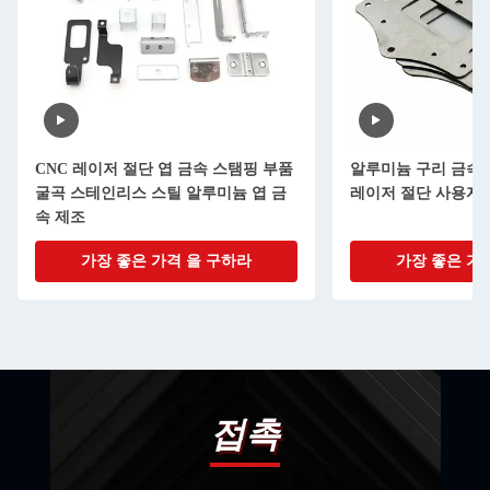
CNC 레이저 절단 엽 금속 스탬핑 부품
알루미늄 구리 금속 
굴곡 스테인리스 스틸 알루미늄 엽 금
레이저 절단 사용자 
속 제조
가장 좋은 가격 을 구하라
가장 좋은 가
접촉