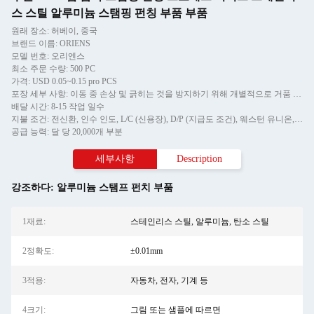
스 스틸 알루미늄 스탬핑 펀칭 부품 부품
원래 장소: 허베이, 중국
브랜드 이름: ORIENS
모델 번호: 오리엔스
최소 주문 수량: 500 PC
가격: USD 0.05~0.15 pro PCS
포장 세부 사항: 이동 중 손상 및 긁히는 것을 방지하기 위해 개별적으로 거품 포장, 그리고 카튼에
배달 시간: 8-15 작업 일수
지불 조건: 전신환, 인수 인도, L/C (신용장), D/P (지급도 조건), 웨스턴 유니온, 머니그램
공급 능력: 달 당 20,000개 부분
세부사항
Description
강조하다:
알루미늄 스탬프 펀치 부품
1재료:
스테인리스 스틸, 알루미늄, 탄소 스틸
2정확도:
±0.01mm
3적용:
자동차, 전자, 기계 등
4크기:
그림 또는 샘플에 따르면