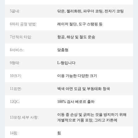
5끝내:
닦은, 젤리화된, 파우더 코팅, 전자기 코팅
6처리 공정 방법:
레이저 절단, 도구 스탬핑 등
7선적의 타입:
항공, 해상 및 철도 운송
8서비스:
맞춤형
9형태:
L-형입니다
10크기:
이용 가능한 다양한 크기
11표면:
백색 아연 도금 및 부동태화 청색
12QC:
100% 검사 베로르 출하
이동 중 손상 및 긁히는 것을 방지하기 위해
13포장 세부 사항:
개별적으로 거품 포장, 그리고 카튼에
14힘:
힘