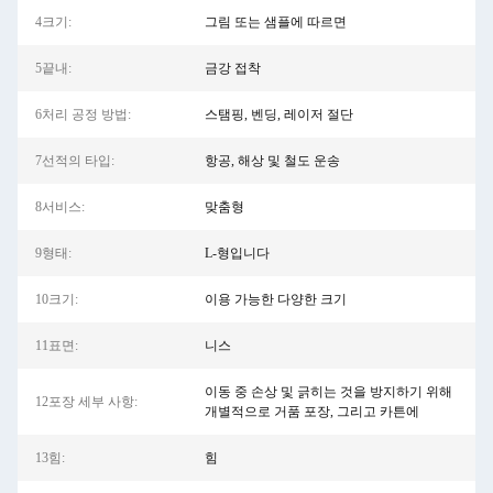
4크기:
그림 또는 샘플에 따르면
5끝내:
금강 접착
6처리 공정 방법:
스탬핑, 벤딩, 레이저 절단
7선적의 타입:
항공, 해상 및 철도 운송
8서비스:
맞춤형
9형태:
L-형입니다
10크기:
이용 가능한 다양한 크기
11표면:
니스
이동 중 손상 및 긁히는 것을 방지하기 위해
12포장 세부 사항:
개별적으로 거품 포장, 그리고 카튼에
13힘:
힘