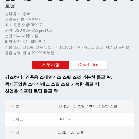
로딩
원래 장소: 중국
브랜드 이름: ORIENS
최소 주문 수량: 300 PC
가격: USD 0.09~0.99 pro PCS
포장 세부 사항: 카튼
배달 시간: 8-15 작업 일수
지불 조건: 전신환, 인수 인도, L/C (신용장), D/P (지급도 조건), 웨스턴 유니온, 머니그램
공급 능력: 달 당 20,000개 부분
세부사항
Description
강조하다:
건축용 스테인리스 스틸 조절 가능한 톱글 락
,
목재공업용 스테인레스 스틸 조절 가능한 톱글 락
,
산업용 스프링 로딩 톱글 락
1재료:
스테인레스 스틸, SPCC, 스프링 스틸
2정확도:
±0.1mm
3적용:
산업, 목공, 건설