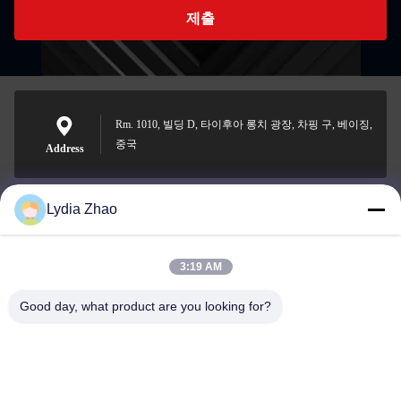
제출
Rm. 1010, 빌딩 D, 타이후아 롱치 광장, 차핑 구, 베이징,
중국
Address
Lydia Zhao
jesingd@vip.sina.com
E-mail
3:19 AM
Good day, what product are you looking for?
0086-10-62574092
Phone