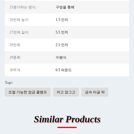
25증가하는 방식:
구멍을 통해
26전체 높이:
1.5 인치
27전체 길이:
5.5 인치
28전폭:
2.5 인치
29종류:
수평식
30무게:
0.5 파운드
Tags:
조절 가능한 잠금 클램프
켜고 잠그고
금속 터글 락
Similar Products