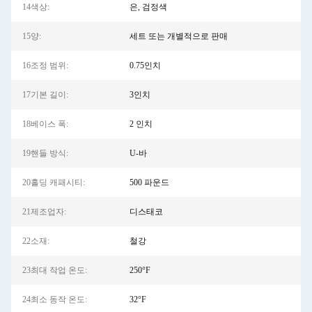
14색상:
은, 검정색
15양:
세트 또는 개별적으로 판매
16조정 범위:
0.75인치
17기본 길이:
3인치
18베이스 폭:
2 인치
19핸들 방식:
U-바
20홀딩 캐패시티:
500 파운드
21제조업자:
디스태코
22소재:
철강
23최대 작업 온도:
250°F
24최소 동작 온도:
32°F