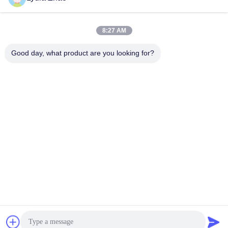
jesingd@vip.sina.com
E-mail
8:27 AM
Good day, what product are you looking for?
0086-10-62574092
Phone
Beijing Oriens Technology Co., Ltd.
가장 좋은 가격 을 구하라
Get a Quote
Beijing Oriens Technology Co., Ltd.