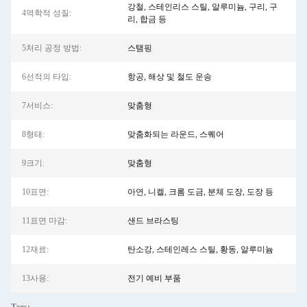
강철, 스테인리스 스틸, 알루미늄, 구리, 구
4역학적 성질:
리, 합금 등
5처리 공정 방법:
스탬핑
6선적의 타입:
항공, 해상 및 철도 운송
7서비스:
맞춤형
8형태:
맞춤화되는 라운드, 스퀘어
9크기:
맞춤형
10표면:
아연, 니켈, 크롬 도금, 분체 도장, 도장 등
11표면 마감:
샌드 브라스팅
12재료:
탄소강, 스테인레스 스틸, 황동, 알루미늄
13사용:
전기 예비 부품