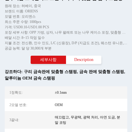
원래 장소: 허베이, 중국
브랜드 이름: ORIENS
모델 번호: 오리엔스
최소 주문 수량: 1000pcs
가격: USD0.10-USD1.00 PCS
포장 세부 사항: OPP 가방, 상자, 나무 팔레트 또는 나무 케이스 포장, 맞춤형 라벨 제공 가능
배달 시간: 8~15 작업 일수
지불 조건: 전신환, 인수 인도, L/C (신용장), D/P (지급도 조건), 웨스턴 유니온, 머니그램
공급 능력: 달 당 30,000개 부분
세부사항
Description
강조하다:
구리 금속판에 맞춤형 스탬핑
,
금속 판에 맞춤형 스탬핑
,
알루미늄 OEM 금속 스탬핑
1정확도:
±0.1mm
2모델 번호:
OEM
매끄럽고, 무광택, 광택 처리, 아연 도금, 분
3끝내:
말 코팅