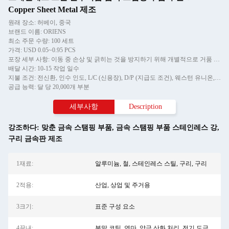
Copper Sheet Metal 제조
원래 장소: 허베이, 중국
브랜드 이름: ORIENS
최소 주문 수량: 100 세트
가격: USD 0.05~0.95 PCS
포장 세부 사항: 이동 중 손상 및 긁히는 것을 방지하기 위해 개별적으로 거품 포장, 그리고 카튼에
배달 시간: 10-15 작업 일수
지불 조건: 전신환, 인수 인도, L/C (신용장), D/P (지급도 조건), 웨스턴 유니온, 머니그램
공급 능력: 달 당 20,000개 부분
세부사항
Description
강조하다:
맞춘 금속 스탬핑 부품
,
금속 스탬핑 부품 스테인레스 강
,
구리 금속판 제조
1재료:
알루미늄, 철, 스테인레스 스틸, 구리, 구리
2적용:
산업, 상업 및 주거용
3크기:
표준 구성 요소
4끝내:
분말 코팅, 연마, 양극 산화 처리, 전기 도금