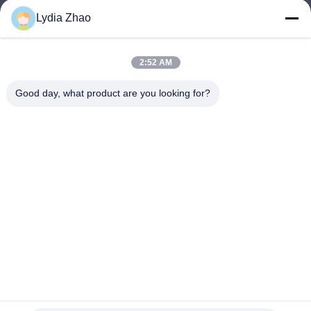
Lydia Zhao
jesingd@vip.sina.com
E-mail
2:52 AM
Good day, what product are you looking for?
0086-10-62574092
Phone
Beijing Oriens Technology Co., Ltd.