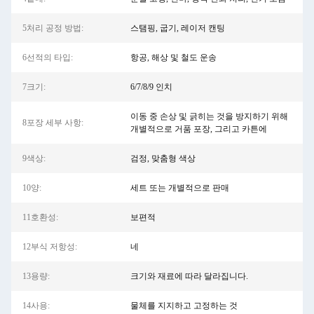
5처리 공정 방법:
스탬핑, 굽기, 레이저 캔팅
6선적의 타입:
항공, 해상 및 철도 운송
7크기:
6/7/8/9 인치
이동 중 손상 및 긁히는 것을 방지하기 위해
8포장 세부 사항:
개별적으로 거품 포장, 그리고 카튼에
9색상:
검정, 맞춤형 색상
10양:
세트 또는 개별적으로 판매
11호환성:
보편적
12부식 저항성:
네
13용량:
크기와 재료에 따라 달라집니다.
14사용:
물체를 지지하고 고정하는 것