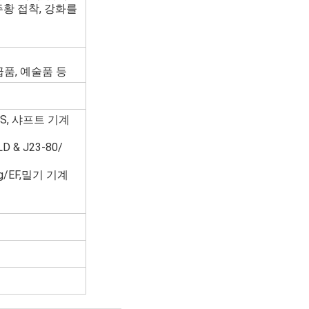
주황 접착, 강화를
급품, 예술품 등
02S, 샤프트 기계
& J23-80/
ng/EF,밀기 기계