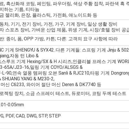
료, 흑산화재 코팅, 페인팅, 파우더링, 색상 주황 접착, 파란색 흑 
지하는 기름, 티타늄
금 젤리화, 은장, 플라스틱, 가전화, 애노이드화 등
동차, 기기, 전기 장비, 가전, 가구, 기계 장비, 일상 생활 장비
자 스포츠 장비, 가벼운 산업 제품, 위생 기계, 시장/호텔 장비 공
반: 종이, 폼, OPP 가방, 카튼; 다른: 고객의 요구 사항에 따라
NC 기계 SHENGYU & SYX42..다른 기계들: 스프링 기계 Jinju & 5
qiang,자동 턴 Libo &
B,스루프 기계 Hexing/SX & H 시리즈,인클리블 프레스 기계 WORLD 
23-65A/J23-16,밀링 기계 COYO/ALSGS &
Y-L-90,연속 열풍 템퍼링 오븐 Sanli & RJC210,타핑 기계 Dongro
 SHUANG YANG & M230-2,
 머신 C6233, 와이어 절단 머신 Deren & DK7740 등
로젝팅 장치, 소금 스프레이 테스트, 듀로미터, 코팅 두께 테스트
.01-0.05mm
G, PDF, CAD, DWG, STP, STEP