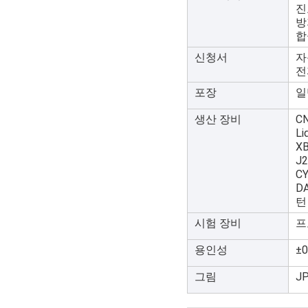
진
방
합
신청서
자
전
포장
일
생산 장비
C
Li
X
J
C
DA
턴
시험 장비
프
용인성
±0
그림
JP