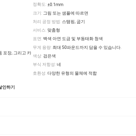
정확도:
±0.1mm
크기:
그림 또는 샘플에 따르면
처리 공정 방법:
스탬핑, 굽기
서비스:
맞춤형
표면:
백색 아연 도금 및 부동태화 청색
무게 용량:
최대 50파운드까지 담을 수 있습니다.
 포장, 그리고 카
색상:
검은색
부식 저항성:
네
호환성:
다양한 유형의 물체에 적합
 날인하기