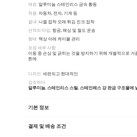
재료:
알루미늄 스테인리스 금속 황동
적용:
자동차, 전자, 기계 등
끝내:
니켈 접착 모래 튀김 진크 접착
선적의 타입:
항공, 해상 및 철도 운송
형태:
책상 아래 케이블 관리
포장 세부 사항:
이동 중 손상 및 긁히는 것을 방지하기 위해 개별적으로 거품
튼에
디자인:
세련되고 현대적인
강조하다:
,
,
알루미늄
스테인리스 스틸
스테인레스 강 판금 구조물에
기본 정보
결제 및 배송 조건