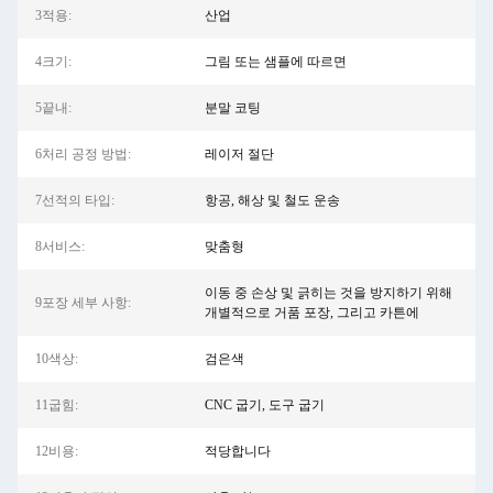
3적용:
산업
4크기:
그림 또는 샘플에 따르면
5끝내:
분말 코팅
6처리 공정 방법:
레이저 절단
7선적의 타입:
항공, 해상 및 철도 운송
8서비스:
맞춤형
이동 중 손상 및 긁히는 것을 방지하기 위해
9포장 세부 사항:
개별적으로 거품 포장, 그리고 카튼에
10색상:
검은색
11굽힘:
CNC 굽기, 도구 굽기
12비용:
적당합니다