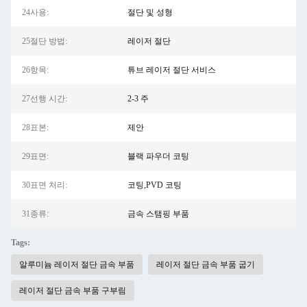
24사용:
절단 및 성형
25절단 방법:
레이저 절단
26항목:
튜브 레이저 절단 서비스
27선행 시간:
2-3 주
28표본:
제안
29표면:
블랙 파우더 코팅
30표면 처리:
코팅,PVD 코팅
31종류:
금속 스탬핑 부품
Tags:
알루미늄 레이저 절단 금속 부품
레이저 절단 금속 부품 굽기
레이저 절단 금속 부품 구부림