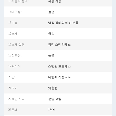
13사용자 정의:
사용 가능
14내구성:
높은
15기능:
냉각 장비의 예비 부품
16소재:
금속
17소재 설명:
광택 스테인레스
18정확성:
높은
19처리식:
스템핑 프로세스
20양:
대형에 작습니다
21크기:
맞춤형
22표면 처리:
분말 코팅
23두께:
1MM