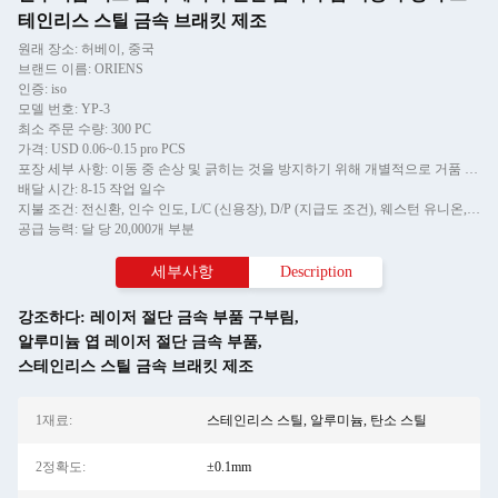
테인리스 스틸 금속 브래킷 제조
원래 장소: 허베이, 중국
브랜드 이름: ORIENS
인증: iso
모델 번호: YP-3
최소 주문 수량: 300 PC
가격: USD 0.06~0.15 pro PCS
포장 세부 사항: 이동 중 손상 및 긁히는 것을 방지하기 위해 개별적으로 거품 포장, 그리고 카튼에
배달 시간: 8-15 작업 일수
지불 조건: 전신환, 인수 인도, L/C (신용장), D/P (지급도 조건), 웨스턴 유니온, 머니그램
공급 능력: 달 당 20,000개 부분
세부사항
Description
강조하다:
레이저 절단 금속 부품 구부림
,
알루미늄 엽 레이저 절단 금속 부품
,
스테인리스 스틸 금속 브래킷 제조
1재료:
스테인리스 스틸, 알루미늄, 탄소 스틸
2정확도:
±0.1mm