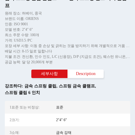
프
원래 장소: 허베이, 중국
브랜드 이름: ORIENS
인증: ISO 9001
모델 번호: 2"4" 6"
최소 주문 수량: 100개
가격: USD3.5 /PC
포장 세부 사항: 이동 중 손상 및 긁히는 것을 방지하기 위해 개별적으로 거품 포장, 그리고 카튼에
배달 시간: 8-15 일로 일합니다
지불 조건: 전신환, 인수 인도, L/C (신용장), D/P (지급도 조건), 웨스턴 유니온, 머니그램
공급 능력: 달 당 20,000개 부분
세부사항
Description
강조하다:
금속 스프링 클립
,
스프링 금속 클램프
,
스프링 클립 6 인치
1표준 또는 비정상:
표준
2크기:
2"4" 6"
3소재:
금속 강재