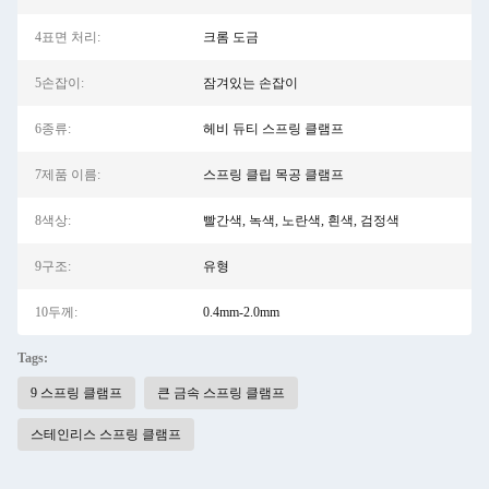
4표면 처리:
크롬 도금
5손잡이:
잠겨있는 손잡이
6종류:
헤비 듀티 스프링 클램프
7제품 이름:
스프링 클립 목공 클램프
8색상:
빨간색, 녹색, 노란색, 흰색, 검정색
9구조:
유형
10두께:
0.4mm-2.0mm
Tags:
9 스프링 클램프
큰 금속 스프링 클램프
스테인리스 스프링 클램프