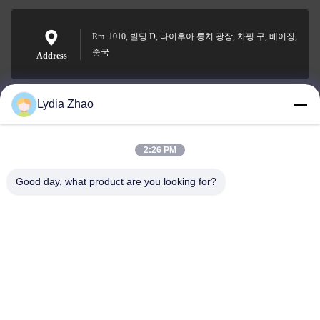
Rm. 1010, 빌딩 D, 타이후아 롱치 광장, 차핑 구, 베이징,
중국
Address
Lydia Zhao
jesingd@vip.sina.com
E-mail
2:26 PM
Good day, what product are you looking for?
0086-10-62574092
Phone
Beijing Oriens Technology Co., Ltd.