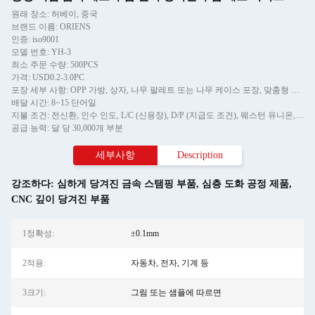
원래 장소: 허베이, 중국
브랜드 이름: ORIENS
인증: iso9001
모델 번호: YH-3
최소 주문 수량: 500PCS
가격: USD0.2-3.0PC
포장 세부 사항: OPP 가방, 상자, 나무 팔레트 또는 나무 케이스 포장, 맞춤형 라벨 제공 가능
배달 시간: 8~15 단어일
지불 조건: 전신환, 인수 인도, L/C (신용장), D/P (지급도 조건), 웨스턴 유니온, 머니그램
공급 능력: 달 당 30,000개 부분
세부사항
Description
강조하다:
심하게 당겨진 금속 스탬핑 부품
,
심층 도화 공정 제품
,
CNC 깊이 당겨진 부품
1정확성:
±0.1mm
2적용:
자동차, 전자, 기계 등
3크기:
그림 또는 샘플에 따르면