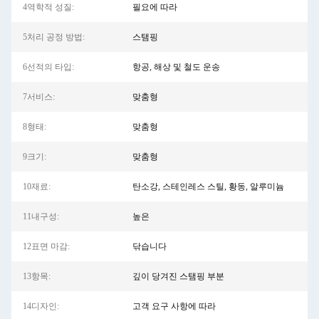
4역학적 성질:
필요에 따라
5처리 공정 방법:
스탬핑
6선적의 타입:
항공, 해상 및 철도 운송
7서비스:
맞춤형
8형태:
맞춤형
9크기:
맞춤형
10재료:
탄소강, 스테인레스 스틸, 황동, 알루미늄
11내구성:
높은
12표면 마감:
닦습니다
13항목:
깊이 당겨진 스탬핑 부분
14디자인:
고객 요구 사항에 따라