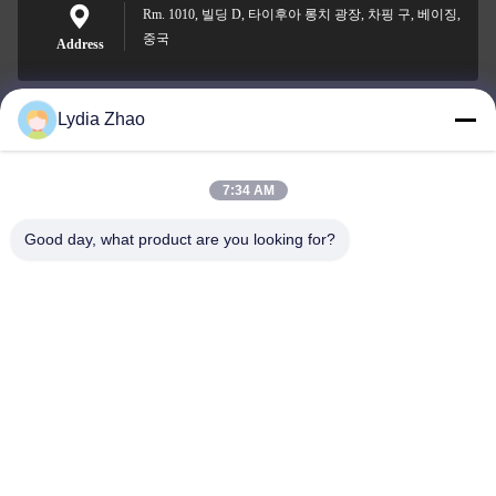
Rm. 1010, 빌딩 D, 타이후아 롱치 광장, 차핑 구, 베이징,
중국
Address
Lydia Zhao
jesingd@vip.sina.com
E-mail
7:34 AM
Good day, what product are you looking for?
0086-10-62574092
Phone
Beijing Oriens Technology Co., Ltd.