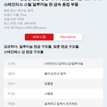
스테인리스 스틸 알루미늄 판 금속 용접 부품
원래 장소: 베이징, 중국
브랜드 이름: None
모델 번호: OEM
최소 주문 수량: 2000 부분
가격: $0.50/pieces 2000-4999 pieces
세부사항
Description
강조하다:
알루미늄 판금 구조물
,
맞춘 판금 구조물
,
스테인레스 강 판금 구조물
1소재:
스테인리스강/탄소강/알루미늄
2끝내:
폴리싱/진크 접착
3크기:
맞춤형
4가공:
스탬핑
5세공:
설계하고 집에서 모이세요