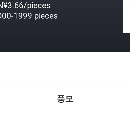
N¥3.66/pieces
000-1999 pieces
격
풍모