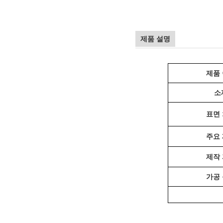
제품 설명
제품
소
표면
주요
제작
가공