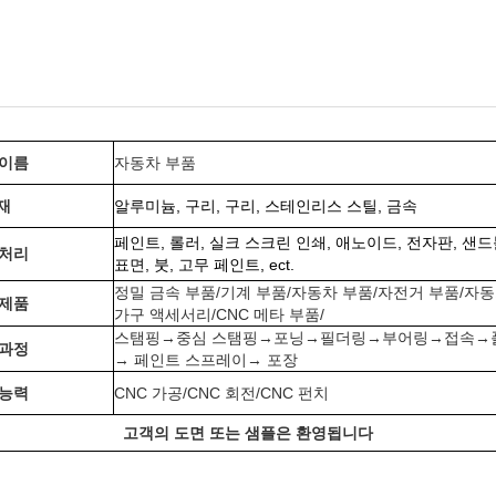
 이름
자동차 부품
재
알루미늄, 구리, 구리, 스테인리스 스틸, 금속
페인트, 롤러, 실크 스크린 인쇄, 애노이드, 전자판, 샌
 처리
표면, 붓, 고무 페인트, ect.
정밀 금속 부품/기계 부품/자동차 부품/자전거 부품/자동
 제품
가구 액세서리/CNC 메타 부품/
스탬핑→중심 스탬핑→포닝→필더링→부어링→접속→
 과정
→ 페인트 스프레이→ 포장
 능력
CNC 가공/CNC 회전/CNC 펀치
고객의 도면 또는 샘플은 환영됩니다