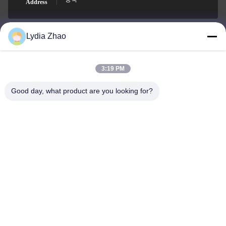
Address
Lydia Zhao
jesingd@vip.sina.com
E-mail
3:19 PM
Good day, what product are you looking for?
0086-10-62574092
Phone
Beijing Oriens Technology Co., Ltd.