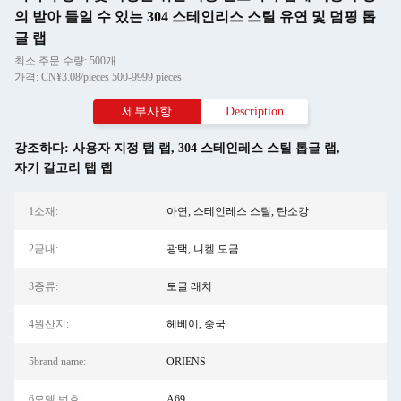
의 받아 들일 수 있는 304 스테인리스 스틸 유연 및 덤핑 톱
글 랩
최소 주문 수량: 500개
가격: CN¥3.08/pieces 500-9999 pieces
세부사항
Description
강조하다:
사용자 지정 탭 랩
,
304 스테인레스 스틸 톱글 랩
,
자기 갈고리 탭 랩
1소재:
아연, 스테인레스 스틸, 탄소강
2끝내:
광택, 니켈 도금
3종류:
토글 래치
4원산지:
헤베이, 중국
5brand name:
ORIENS
6모델 번호:
A69