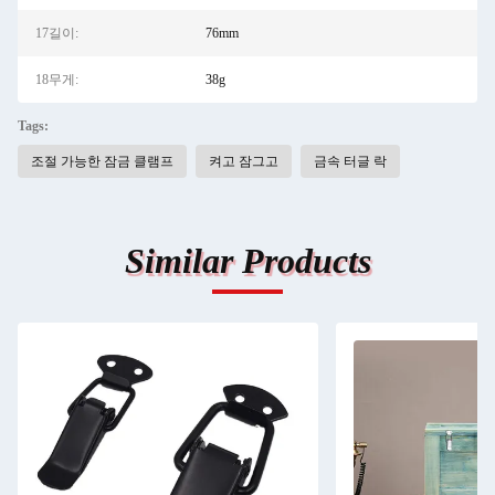
17길이:
76mm
18무게:
38g
Tags:
조절 가능한 잠금 클램프
켜고 잠그고
금속 터글 락
Similar Products