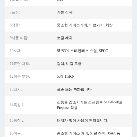
7포장:
카튼 상자
8적용:
중소형 케이스커버, 의료기기, 차량
9제품 이름:
토글 래치
10소재:
SUS304 스테인레스 스틸, SPCC
11표면 처리:
광택, 니켈 도금
12잠금 부하:
50N-1.5KN
13크기:
표준 또는 특화합니다
진동을 감소시키는 스프링 & Self-Hook로
14특징 1:
Prepress 적용
15특징 2:
래치가 있어 사용이 편리합니다.
16적용:
중소형 케이스 커버, 의료 장비, 차량; 등