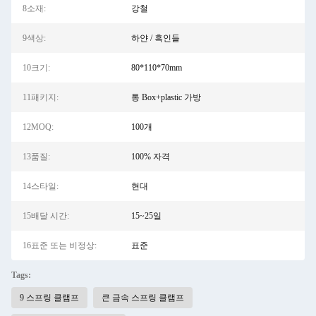
8소재:
강철
9색상:
하얀 / 흑인들
10크기:
80*110*70mm
11패키지:
통 Box+plastic 가방
12MOQ:
100개
13품질:
100% 자격
14스타일:
현대
15배달 시간:
15~25일
16표준 또는 비정상:
표준
Tags:
9 스프링 클램프
큰 금속 스프링 클램프