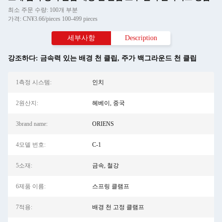
최소 주문 수량: 100개 부분
가격: CN¥3.66/pieces 100-499 pieces
세부사항
Description
강조하다:
금속력 있는 배경 천 클립
,
주가 백그라운드 천 클립
1측정 시스템:
인치
2원산지:
헤베이, 중국
3brand name:
ORIENS
4모델 번호:
C-1
5소재:
금속, 철강
6제품 이름:
스프링 클램프
7적용:
배경 천 고정 클램프