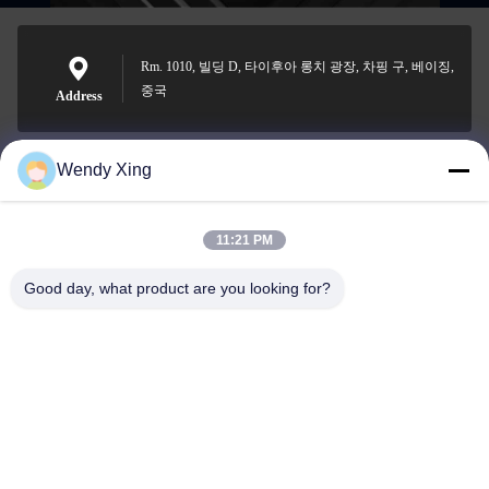
Rm. 1010, 빌딩 D, 타이후아 롱치 광장, 차핑 구, 베이징,
중국
Address
Wendy Xing
jesingd@vip.sina.com
E-mail
11:21 PM
Good day, what product are you looking for?
0086-10-62574092
Phone
Beijing Oriens Technology Co., Ltd.