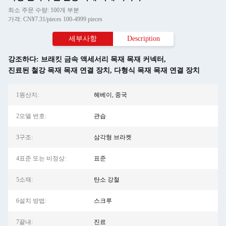
최소 주문 수량: 100개 부분
가격: CN¥7.31/pieces 100-4999 pieces
세부사항
Description
강조하다:
브래킷 금속 액세서리 목재 목재 커넥터
,
진료된 철강 목재 목재 연결 장치
,
다형식 목재 목재 연결 장치
1원산지:
헤베이, 중국
2모델 번호:
관습
3구조:
삼각형 브라켓
4표준 또는 비정상:
표준
5소재:
탄소 강철
6설치 방법:
스크루
7끝내:
진료