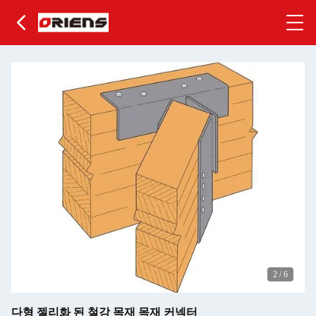
2
/
6
다형 젤리화 된 철강 목재 목재 커넥터